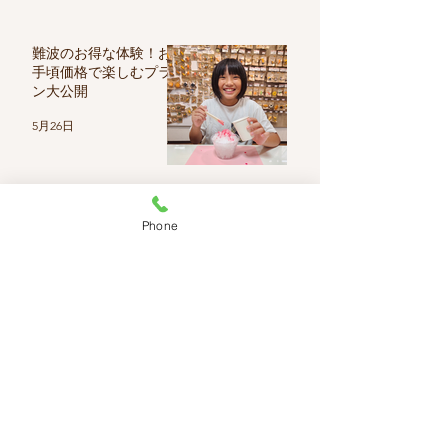
難波のお得な体験！お
手頃価格で楽しむプラ
ン大公開
5月26日
Phone
大阪のdesignpocket-
osaka体験で楽しむ大阪
体験
4月27日