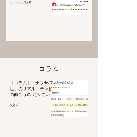
2024年2月8日
コラム
【コラム】「ナフサ不
足」のリアル。テレビ
の向こうの“足リてい
る”と、私たちの“作れ
6月7日
ない”現実