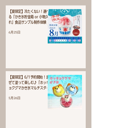
【夏限定】冷たくない！選べ
る「かき氷貯金箱 or 小物入
れ」食品サンプル制作体験
6月25日
【夏限定】6/1予約開始！ま
ぜて塗って楽しむ♪「ホッキ
ョクグマかき氷マルチスタン
ド」作りがスタートします！
5月26日