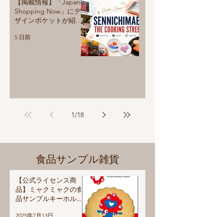
【掲載情報】「Japan
Shopping Now」にデ
ザインポケットが紹介
されました！
5 日前
1
/
18
食品サンプル雑貨
【公式ライセンス商
品】ミャクミャクの食
品サンプルキーホルダ
ー＆マグネットが登場
2025年7月13日