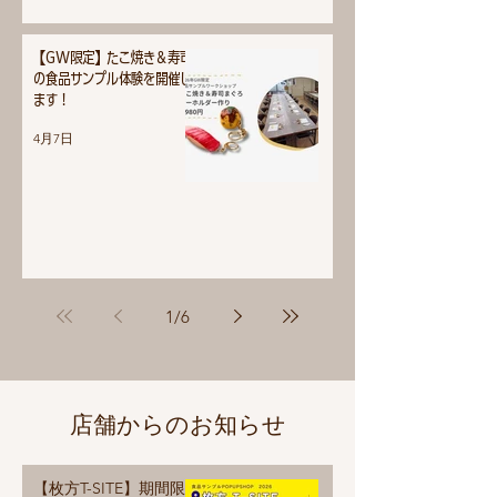
【GW限定】たこ焼き＆寿司
の食品サンプル体験を開催し
ます！
4月7日
1
/
6
店舗からのお知らせ
【枚方T-SITE】期間限