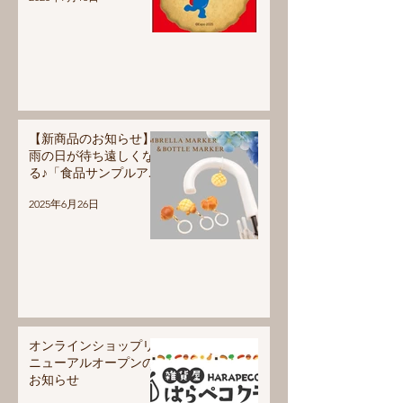
【新商品のお知らせ】
雨の日が待ち遠しくな
る♪「食品サンプルア
ンブレラマーカー」登
2025年6月26日
場！
オンラインショップリ
ニューアルオープンの
お知らせ