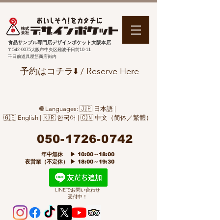
食品サンプル専門店デザインポケット大阪本店
〒542-0075
大阪市中央区難波千日前10-11
千日前道具屋筋商店街内
予約はコチラ⬇️ / Reserve Here
🌐 Languages: 🇯🇵 日本語 |
🇬🇧 English | 🇰🇷 한국어 | 🇨🇳 中文（简体／繁體）
050-1726-0742
​ 年中無休 ▶ 10:00～18:00
夜営業（不定休） ▶ 18:00～19:30
LINEでお問い合わせ
受付中！