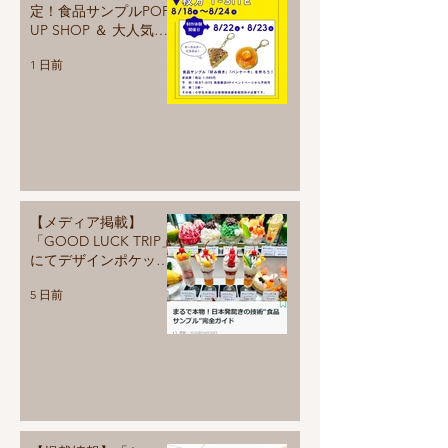
定！食品サンプルPOP
UP SHOP ＆ 大人気ワ
ークショップ開催のお
1 日前
知らせ♪
【メディア掲載】
「GOOD LUCK TRIP」
にてデザインポケット
が監修・紹介されまし
5 日前
た！