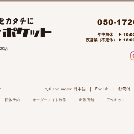
050-172
​ 年中無休 ▶ 10:00
夜営業（不定休） ▶ 18:00
本店

👈Languages: 日本語 | English | 
団体予約
オーダーメイド制作
出張店舗
工作キット