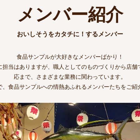
メンバー紹介
おいしそうをカタチに！するメンバー
食品サンプルが大好きなメンバーばかり！
に担当はありますが、職人としてのものづくりから店舗
応まで、さまざまな業務に関わっています。
で、食品サンプルへの情熱あふれるメンバーたちをご紹