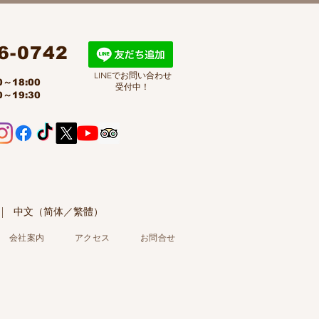
6-0742
LINEでお問い合わせ
～18:00
受付中！
～19:30
한국어 | 中文（简体／繁體）
会社案内
アクセス
お問合せ