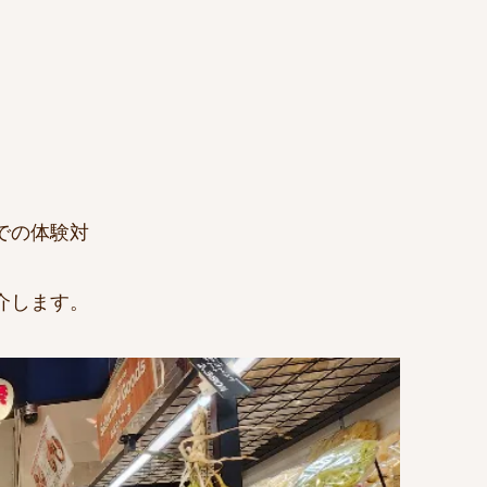
での体験対
介します。