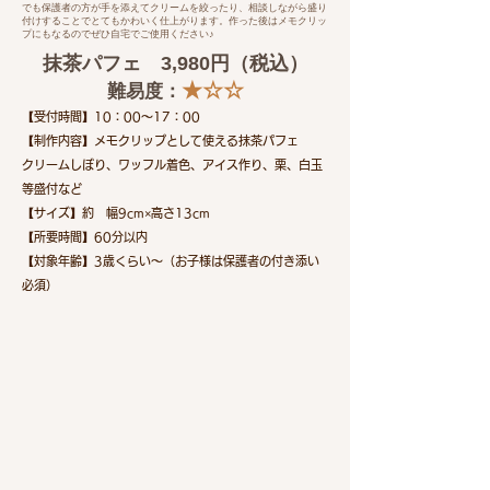
でも保護者の方が手を添えてクリームを絞ったり、相談しながら盛り
付けすることでとてもかわいく仕上がります。作った後はメモクリッ
プにもなるのでぜひ自宅でご使用ください♪
抹茶パフェ​ 3,980円（税込）
★☆☆
難易度：
【受付時間】10：00～17：00
【制作内容】メモクリップとして使える抹茶パフェ
クリームしぼり、ワッフル着色、アイス作り、栗、白玉
等盛付など
【サイズ】約 幅9cm×高さ13cm
【所要時間】60分以内
【対象年齢】3歳くらい～（お子様は保護者の付き添い
必須）