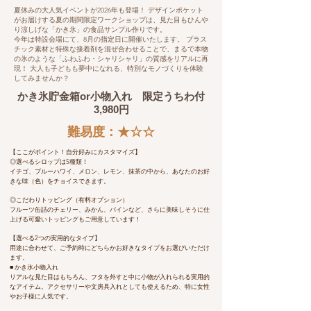
夏休みの大人気イベントが2026年も登場！ デザインポケット
がお届けする夏の期間限定ワークショップは、見た目もひんや
り涼しげな「かき氷」の食品サンプル作りです。
今年は特設会場にて、8月の指定日に開催いたします。 プラス
チック素材と特殊な接着剤を混ぜ合わせることで、まるで本物
の氷のような「ふわふわ・シャリシャリ」の質感をリアルに再
現！ 大人も子どもも夢中になれる、特別なモノづくりを体験
してみませんか？
かき氷貯金箱or小物入れ 限定うちわ付
3,980円
​難易度：★☆☆
【ここがポイント！自分好みにカスタマイズ】
◎選べるシロップは5種類！
イチゴ、ブルーハワイ、メロン、レモン、抹茶の中から、あなたのお好
きな味（色）をチョイスできます。
◎こだわりトッピング（有料オプション）
フルーツ缶詰のチェリー、みかん、パインなど、さらに美味しそうに仕
上げる可愛いトッピングもご用意しています！
【選べる2つの実用的なタイプ】
用途に合わせて、ご予約時にどちらかお好きなタイプをお選びいただけ
ます。
■ かき氷小物入れ
リアルな見た目はもちろん、フタを外すと中に小物が入れられる実用的
なアイテム。アクセサリーや文房具入れとしても使えるため、特に女性
やお子様に人気です。