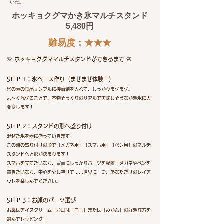
いね。
ホッキョクグマかき氷マルチスタンド
5,480円
​難易度：★★★
🌸 ホッキョクグママルチスタンドができるまで 🌸
STEP 1：氷ベース作り（まぜまぜ体験！）
氷の素の食品サンプルに接着剤を入れて、しっかりまぜまぜ。
よ〜く混ぜることで、本物そっくりのリアルで美味しそうなかき氷に大
変身します！
STEP 2：スタンドの形へ盛り付け
混ぜた氷を器に盛っていきます。
この時の盛り付けの形で「メガネ用」「スマホ用」「ペン用」のマルチ
スタンドへと形が決まります！
スマホを立てたいなら、背面にしっかりパーツを配置！メガネやペンを
置きたいなら、中心を少し空けて……世界に一つ、あなただけのレイア
ウトを楽しんでください。
STEP 3：お顔のパーツ選び
お鼻はアイスクリーム。お耳は「白玉」または「みかん」の好きな方を
選んでトッピング！