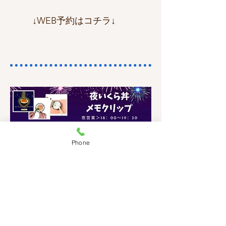
​↓WEB予約はコチラ↓
ぷっくりとした透明感のある“いくら”をひと粒ずつ丁寧に盛りつけて
作る、夜限定の食品サンプル体験です。
Phone
完成後は、リアルでおいしそうな「いくら丼」にメモクリップが付い
た、かわいい実用アイテムとしてお持ち帰りいただけます。
ライトアップされた店内で見ると、いくらがキラキラ輝いてとても幻
想的！
日本らしいモチーフとして、大人気のメニューです。
夜いくら丼​ 2,480円（税込）
★☆☆
難易度：
【受付時間】18：00～19：30（夜限定）