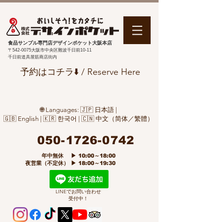
食品サンプル専門店デザインポケット大阪本店
〒542-0075
大阪市中央区難波千日前10-11
千日前道具屋筋商店街内
予約はコチラ⬇️ / Reserve Here
🌐 Languages: 🇯🇵 日本語 |
🇬🇧 English | 🇰🇷 한국어 | 🇨🇳 中文（简体／繁體）
050-1726-0742
​ 年中無休 ▶ 10:00～18:00
夜営業（不定休） ▶ 18:00～19:30
LINEでお問い合わせ
受付中！