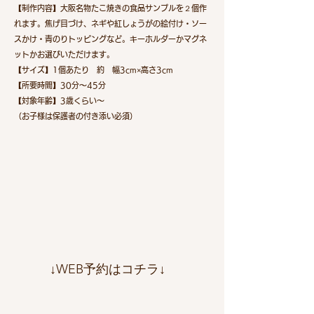
【制作内容】​大阪名物たこ焼きの食品サンプルを２個作
れます。
焦げ目づけ、ネギや紅しょうがの絵付け・ソー
スかけ・青のりトッピングなど。キーホルダーかマグネ
ットかお選びいただけます。
【サイズ】1個あたり 約 幅3cm×高さ3cm
​【所要時間】30分～45分
【対象年齢】3歳くらい～
（お子様は保護者の付き添い必須）
​↓WEB予約はコチラ↓