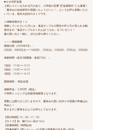
■ かき氷貯金箱
上部にコインを入れる穴があり、小学校の定番“貯金箱制作”にも最適！
「夏休みの自由研究や宿題にちょうどいい！」というお声も多数いただ
いている、毎年大好評のタイプです。
☆体験特典付き！☆
体験していただいた方には、食品サンプルの歴史や作り方が見られる動
画付きの「食品サンプルかくれんぼ うちわ」をプレゼント！
夏の思い出と一緒に、ぜひお持ち帰りください。
＞＞＞開催概要
開催日程（2026年8月）：
2日(日)、8月8日(土) 〜 16日(日) 、22日(土)、23日(日)、29日(土)、30日(日)
体験時間（各日3回開催・各回75分）：
1回目：11:00 〜 12:15
2回目：13:00 〜 14:15
3回目：15:00 〜 16:15
開催場所： 特設会場
体験料金： 3,980円（税込）
※有料トッピングは別途現地精算となります。
席数には限りがございますので、夏休みの思い出作りや宿題の準備はお
早めに！
皆さまのご参加を心よりお待ちしております。
​【受付時間】10：00～17：00
【サイズ】約 幅10cm×高さ12cm
​【所要時間】1時間以内
【対象年齢】3歳くらい～（お子様は保護者の付き添い必須）