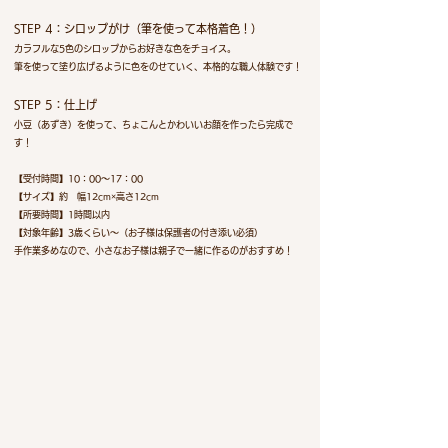
STEP 4：シロップがけ（筆を使って本格着色！）
カラフルな5色のシロップからお好きな色をチョイス。
筆を使って塗り広げるように色をのせていく、本格的な職人体験です！
STEP 5：仕上げ
小豆（あずき）を使って、ちょこんとかわいいお顔を作ったら完成で
す！
​【受付時間】10：00～17：00
【サイズ】約 幅12cm×高さ12cm
​【所要時間】1時間以内
【対象年齢】3歳くらい～（お子様は保護者の付き添い必須）
手作業多めなので、小さなお子様は親子で一緒に作るのがおすすめ！