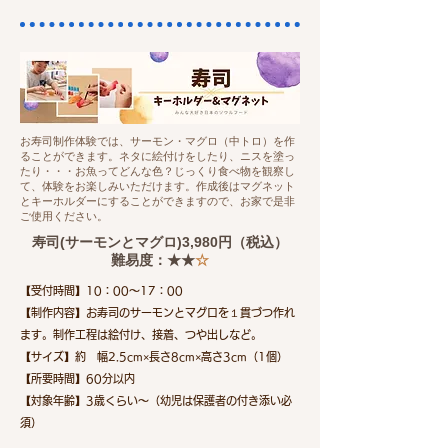
​お寿司制作体験では、サーモン・マグロ（中トロ）を作
ることができます。ネタに絵付けをしたり、ニスを塗っ
たり・・・お魚ってどんな色？じっくり食べ物を観察し
て、体験をお楽しみいただけます。作成後はマグネット
とキーホルダーにすることができますので、お家で是非
ご使用ください。
寿司(サーモンとマグロ)​3
,980円（税込）
難易度：★★
☆
【受付時間】10：00～17：00
【制作内容】お寿司のサーモンとマグロを１貫づつ作れ
ます。制作工程は絵付け、接着、つや出しなど​。
【サイズ】約 幅2.5cm×長さ8cm×高さ3cm（1個）
【所要時間】60分以内
【対象年齢】3歳くらい～（幼児は保護者の付き添い必
須）