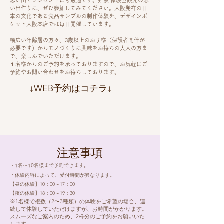
思い出やプレゼントにも最適です。難波 体験型観光の思
い出作りに、ぜひ参加してみてください。大阪発祥の日
本の文化である食品サンプルの制作体験を、デザインポ
ケット大阪本店では毎日開催しています。
幅広い年齢層の方々、3歳以上のお子様（保護者同伴が
必要です）からモノづくりに興味をお持ちの大人の方ま
で、楽しんでいただけます。
１名様からのご予約を承っておりますので、お気軽にご
予約やお問い合わせをお待ちしております。
​↓WEB予約はコチラ↓
注意事項
・1名～10名様まで予約できます。
体験内容によって、受付時間が異なります。
​・
【昼の体験】10：00～17：00
【夜の体験】18：00～19：30
※1名様で複数（2〜3種類）の体験をご希望の場合、連
続して体験していただけますが、お時間がかかります。
スムーズなご案内のため、2枠分のご予約をお願いいた