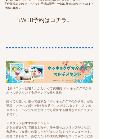
手作業多めなので、小さなお子様は親子で一緒に作るのがおすすめ！＜
付添い無料＞
​↓WEB予約はコチラ↓
【新メニュー登場！】かわいくて実用的♪ホッキョクグマかき
氷マルチスタンド食品サンプル作り体験
飾って可愛い、使って便利な「ホッキョクグマのかき氷」が新
登場！ パーツの盛り付け方次第で、メガネスタンド・スマホ
スタンド・ペン立てのどれにでも変身する優秀なマルチスタン
ドです。
＜スタッフおすすめポイント＞
氷をまぜまぜして盛る工程や、筆を使ったシロップがけなど、
食品サンプル作りの楽しさがギュッと詰まったメニューです。
用途に合わせて、あなただけの便利な相棒を作ってみてくださ