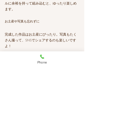
ルに余裕を持って組み込むと、ゆったり楽しめ
ます。
お土産や写真も忘れずに
完成した作品はお土産にぴったり。写真もたく
さん撮って、SNSでシェアするのも楽しいです
よ！
Phone
難波の体験型観光で新しい発見を！
難波はただの観光地じゃなくて、
自分で体験し
て楽しめる場所
がいっぱい！食品サンプル作り
や伝統工芸体験は、旅の思い出をもっと特別に
してくれます。
私も実際に体験してみて、手作りの楽しさと難
波の魅力を再発見しました。みなさんもぜひ、