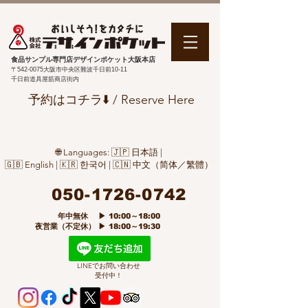
食品サンプル専門店デザインポケット大阪本店
〒542-0075
大阪市中央区難波千日前10-11
千日前道具屋筋商店街内
予約はコチラ⬇️ / Reserve Here
🌐 Languages: 🇯🇵 日本語 |
🇬🇧 English | 🇰🇷 한국어 | 🇨🇳 中文（简体／繁體）
050-1726-0742
​ 年中無休 ▶ 10:00～18:00
夜営業（不定休） ▶ 18:00～19:30
LINEでお問い合わせ
受付中！