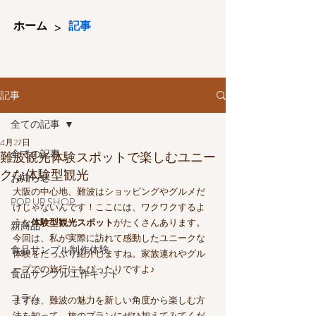
>
ホーム
記事
記事
全ての記事
4月27日
全ての記事
難波観光体験スポットで楽しむユニー
クな体験型観光
お知らせ
大阪の中心地、難波はショッピングやグルメだ
POP UP SHOP
けじゃないんです！ここには、ワクワクするよ
うな
体験型観光スポット
がたくさんあります。
新商品
今回は、私が実際に訪れて感動したユニークな
食品サンプル制作体験
体験をたっぷり紹介しますね。家族連れやグル
ープでの旅行にもぴったりですよ♪
食品サンプル工作キット
コラム
まずは、難波の魅力を新しい角度から楽しむ方
法を知って、旅のプランにぜひ加えてみてくだ