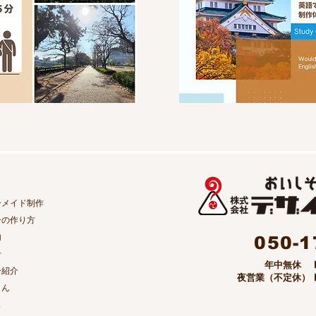
ーメイド制作
ンの作り方
内
050-1
せ
​ 年中無休 ▶ 1
ー紹介
夜営業（不定休） ▶ 
くん
ス