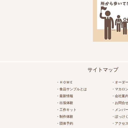
​サイトマップ
・ＨＯＭＥ​
・オーダ
・食品サンプルとは
・マカロ
・最新情報
・会社案
・出張体験
・お問合
・工作キット
・メンバ
・制作体験
・ぽっけ
​・団体予約
​・アクセ