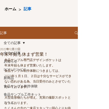
>
ホーム
記事
記事
全ての記事
2022年12月22日
全ての記事
年末年始も休まず営業！
食品サンプル専門店デザインポケットは
お知らせ
年末年始も休まず営業いたします。
POP UP SHOP
食品サンプル制作体験につきましては、
2023年１月１日、２日は十分なサービスができ
新商品
ない恐れがある為、当日受付のみとさせていた
食品サンプル制作体験
だいております。
食品サンプル工作キット
大型造形物たちが増え、充実の撮影スポットと
コラム
なっております。
たくさんの方のご来店スタッフ一同心よりお待