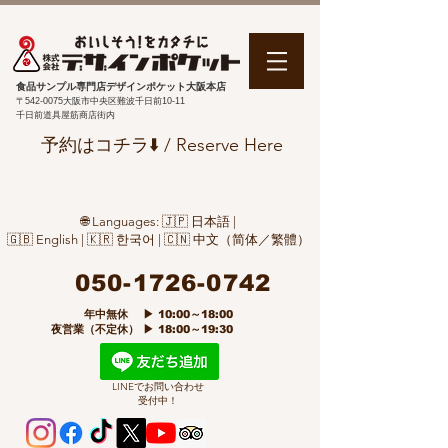
食品サンプル専門店デザインポケット大阪本店
〒542-0075
大阪市中央区難波千日前10-11
千日前道具屋筋商店街内
予約はコチラ⬇️ / Reserve Here
🌐 Languages: 🇯🇵 日本語 |
🇬🇧 English | 🇰🇷 한국어 | 🇨🇳 中文（简体／繁體）
050-1726-0742
​ 年中無休 ▶ 10:00～18:00
夜営業（不定休） ▶ 18:00～19:30
LINEでお問い合わせ
受付中！