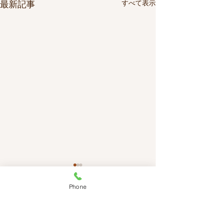
最新記事
すべて表示
Phone
​サイトマップ
・ＨＯＭＥ​
・オーダーメイド制作