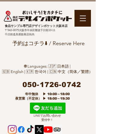
食品サンプル専門店デザインポケット大阪本店
〒542-0075
大阪市中央区難波千日前10-11
千日前道具屋筋商店街内
予約はコチラ⬇️ / Reserve Here
🌐 Languages: 🇯🇵 日本語 |
🇬🇧 English | 🇰🇷 한국어 | 🇨🇳 中文（简体／繁體）
050-1726-0742
​ 年中無休 ▶ 10:00～18:00
夜営業（不定休） ▶ 18:00～19:30
LINEでお問い合わせ
受付中！