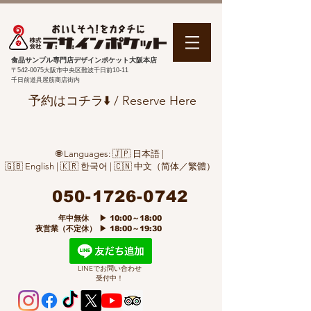
食品サンプル専門店デザインポケット大阪本店
〒542-0075
大阪市中央区難波千日前10-11
千日前道具屋筋商店街内
予約はコチラ⬇️ / Reserve Here
🌐 Languages: 🇯🇵 日本語 |
🇬🇧 English | 🇰🇷 한국어 | 🇨🇳 中文（简体／繁體）
050-1726-0742
​ 年中無休 ▶ 10:00～18:00
夜営業（不定休） ▶ 18:00～19:30
LINEでお問い合わせ
受付中！