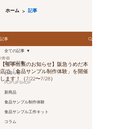
>
ホーム
記事
記事
全ての記事
7月1日
全ての記事
【催事出展のお知らせ】阪急うめだ本
店で「食品サンプル制作体験」を開催
お知らせ
します！（7/22〜7/28）
POP UP SHOP
新商品
食品サンプル制作体験
食品サンプル工作キット
コラム