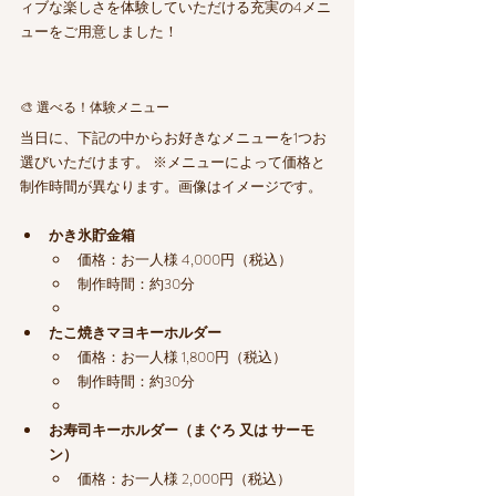
ィブな楽しさを体験していただける充実の4メニ
ューをご用意しました！
🎨 選べる！体験メニュー
当日に、下記の中からお好きなメニューを1つお
選びいただけます。 ※メニューによって価格と
制作時間が異なります。画像はイメージです。
かき氷貯金箱
価格：お一人様 4,000円（税込）
制作時間：約30分
たこ焼きマヨキーホルダー
価格：お一人様 1,800円（税込）
制作時間：約30分
お寿司キーホルダー（まぐろ 又は サーモ
ン）
価格：お一人様 2,000円（税込）