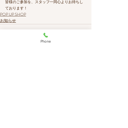
皆様のご参加を、スタッフ一同心よりお待ちし
ております！
POP UP SHOP
お知らせ
Phone
最新記事
すべて表示