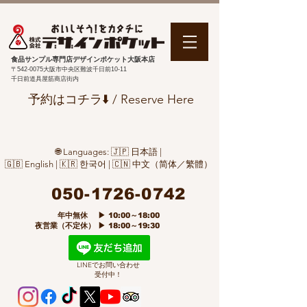
食品サンプル専門店デザインポケット大阪本店
〒542-0075
大阪市中央区難波千日前10-11
千日前道具屋筋商店街内
予約はコチラ⬇️ / Reserve Here
🌐 Languages: 🇯🇵 日本語 |
🇬🇧 English | 🇰🇷 한국어 | 🇨🇳 中文（简体／繁體）
050-1726-0742
​ 年中無休 ▶ 10:00～18:00
夜営業（不定休） ▶ 18:00～19:30
LINEでお問い合わせ
受付中！