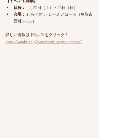
【イベント詳細】
日程：
 4月25日（土）・26日（日）
会場：
 わらべ館 2F いべんとほーる（鳥取市
西町3-202）
詳しい情報は下記URLをクリック！
https://warabe.or.jp/event/foods-sample-warabe/