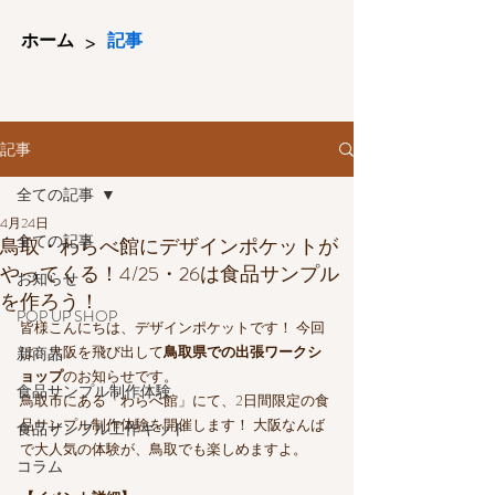
>
ホーム
記事
記事
全ての記事
4月24日
全ての記事
鳥取・わらべ館にデザインポケットが
やってくる！4/25・26は食品サンプル
お知らせ
を作ろう！
POP UP SHOP
皆様こんにちは、デザインポケットです！ 今回
は、大阪を飛び出して
鳥取県での出張ワークシ
新商品
ョップ
のお知らせです。
食品サンプル制作体験
鳥取市にある「わらべ館」にて、2日間限定の食
品サンプル制作体験を開催します！ 大阪なんば
食品サンプル工作キット
で大人気の体験が、鳥取でも楽しめますよ。
コラム