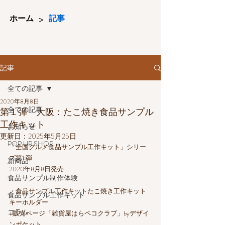
>
ホーム
記事
記事
全ての記事
2020年8月8日
全ての記事
第１弾 大阪：たこ焼き食品サンプル
工作キット
お知らせ
更新日：
2025年5月25日
POP UP SHOP
「全国グルメ食品サンプル工作キット」シリー
ズ第1 弾
新商品
2020年8月8日発売
食品サンプル制作体験
・食品サンプル工作キットたこ焼き工作キット
食品サンプル工作キット
キーホルダー
コラム
↓販売ページ「雑貨屋はらペコクラブ」byデザイ
ンポケット