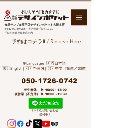
食品サンプル専門店デザインポケット大阪本店
〒542-0075
大阪市中央区難波千日前10-11
千日前道具屋筋商店街内
予約はコチラ⬇️ / Reserve Here
🌐 Languages: 🇯🇵 日本語 |
🇬🇧 English | 🇰🇷 한국어 | 🇨🇳 中文（简体／繁體）
050-1726-0742
​ 年中無休 ▶ 10:00～18:00
夜営業（不定休） ▶ 18:00～19:30
LINEでお問い合わせ
受付中！