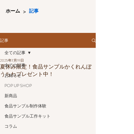
>
ホーム
記事
記事
全ての記事
2025年7月19日
全ての記事
夏休み限定！食品サンプルかくれんぼ
うちわプレゼント中！
お知らせ
POP UP SHOP
新商品
食品サンプル制作体験
食品サンプル工作キット
コラム