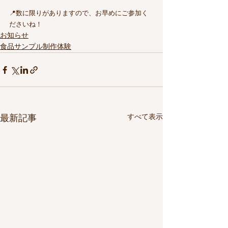
📍数に限りがありますので、お早めにご参加く
ださいね！
お知らせ
食品サンプル制作体験
最新記事
すべて表示