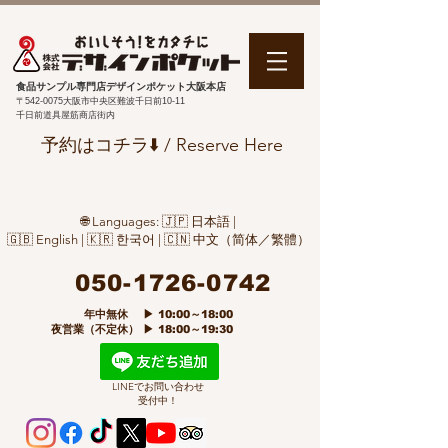
食品サンプル専門店デザインポケット大阪本店
〒542-0075
大阪市中央区難波千日前10-11
千日前道具屋筋商店街内
予約はコチラ⬇️ / Reserve Here
🌐 Languages: 🇯🇵 日本語 |
🇬🇧 English | 🇰🇷 한국어 | 🇨🇳 中文（简体／繁體）
050-1726-0742
​ 年中無休 ▶ 10:00～18:00
夜営業（不定休） ▶ 18:00～19:30
LINEでお問い合わせ
受付中！