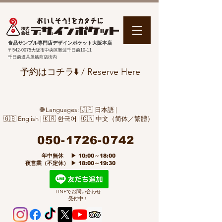
食品サンプル専門店デザインポケット大阪本店
〒542-0075
大阪市中央区難波千日前10-11
千日前道具屋筋商店街内
予約はコチラ⬇️ / Reserve Here
🌐 Languages: 🇯🇵 日本語 |
🇬🇧 English | 🇰🇷 한국어 | 🇨🇳 中文（简体／繁體）
050-1726-0742
​ 年中無休 ▶ 10:00～18:00
夜営業（不定休） ▶ 18:00～19:30
LINEでお問い合わせ
受付中！