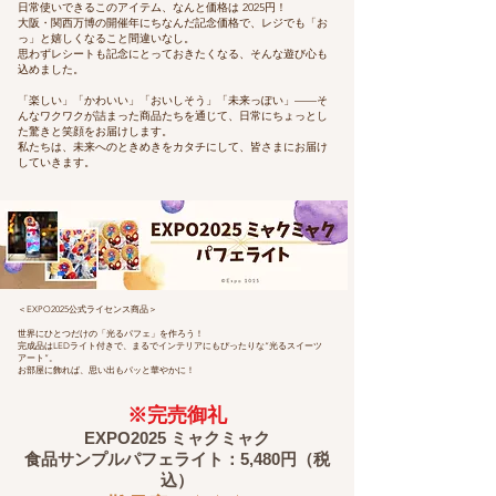
日常使いできるこのアイテム、なんと価格は 2025円！
大阪・関西万博の開催年にちなんだ記念価格で、レジでも「お
っ」と嬉しくなること間違いなし。
思わずレシートも記念にとっておきたくなる、そんな遊び心も
込めました。
「楽しい」「かわいい」「おいしそう」「未来っぽい」——そ
んなワクワクが詰まった商品たちを通じて、日常にちょっとし
た驚きと笑顔をお届けします。
私たちは、未来へのときめきをカタチにして、皆さまにお届け
していきます。
＜EXPO2025公式ライセンス商品＞
世界にひとつだけの「光るパフェ」を作ろう！
完成品はLEDライト付きで、まるでインテリアにもぴったりな“光るスイーツ
アート”。
お部屋に飾れば、思い出もパッと華やかに！
※完売御礼
EXPO2025 ミャクミャク
食品サンプルパフェライト：5,480円（税
込）