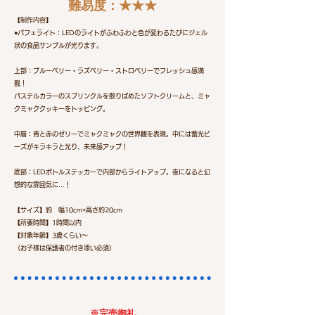
​難易度：★★★
【制作内容】
●パフェライト：LEDのライトがふわふわと色が変わるたびにジェル
状の食品サンプルが光ります。
上部：ブルーベリー・ラズベリー・ストロベリーでフレッシュ感満
載！
パステルカラーのスプリンクルを散りばめたソフトクリームと、ミャ
クミャククッキーをトッピング。
中層：青と赤のゼリーでミャクミャクの世界観を表現。中には蓄光ビ
ーズがキラキラと光り、未来感アップ！
底部：LEDボトルステッカーで内部からライトアップ。夜になると幻
想的な雰囲気に…！
【サイズ】約 幅10cm×高さ約20cm
​【所要時間】1時間以内
【対象年齢】3歳くらい～
（お子様は保護者の付き添い必須）
※完売御礼