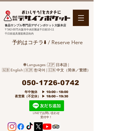
食品サンプル専門店デザインポケット大阪本店
〒542-0075
大阪市中央区難波千日前10-11
千日前道具屋筋商店街内
予約はコチラ⬇️ / Reserve Here
🌐 Languages: 🇯🇵 日本語 |
🇬🇧 English | 🇰🇷 한국어 | 🇨🇳 中文（简体／繁體）
050-1726-0742
​ 年中無休 ▶ 10:00～18:00
夜営業（不定休） ▶ 18:00～19:30
LINEでお問い合わせ
受付中！