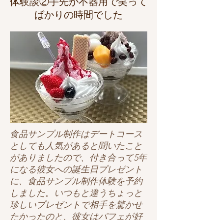
体験談②手先が不器用で笑って
ばかりの時間でした
食品サンプル制作はデートコース
としても人気があると聞いたこと
がありましたので、付き合って5年
になる彼女への誕生日プレゼント
に、食品サンプル制作体験を予約
しました。いつもと違うちょっと
珍しいプレゼントで相手を驚かせ
たかったのと、彼女はパフェが好