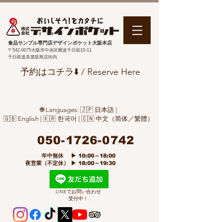
食品サンプル専門店デザインポケット大阪本店
〒542-0075
大阪市中央区難波千日前10-11
千日前道具屋筋商店街内
予約はコチラ⬇️ / Reserve Here
🌐 Languages: 🇯🇵 日本語 |
🇬🇧 English | 🇰🇷 한국어 | 🇨🇳 中文（简体／繁體）
050-1726-0742
​ 年中無休 ▶ 10:00～18:00
夜営業（不定休） ▶ 18:00～19:30
LINEでお問い合わせ
受付中！