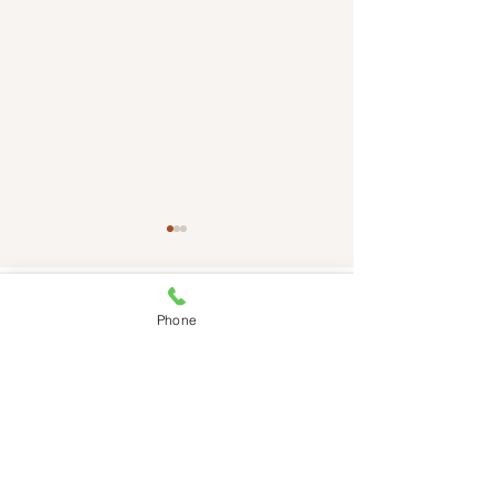
​サイトマップ
Phone
・ＨＯＭＥ​
・オーダーメイド制作
・食品サンプルとは
・マカロンの作り方
・最新情報
・会社案内
【メディア掲載】
【掲載情報】「Ja
・出張体験
・お問合せ
「GOOD LUCK TRIP」に
Shopping No
・工作キット
・メンバー紹介
・制作体験
・ぽっけくん
てデザインポケットが監
ンポケットが紹
​・団体予約
​・アクセス
修・紹介されました！
した！