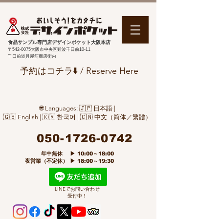
食品サンプル専門店デザインポケット大阪本店
〒542-0075
大阪市中央区難波千日前10-11
千日前道具屋筋商店街内
予約はコチラ⬇️ / Reserve Here
🌐 Languages: 🇯🇵 日本語 |
🇬🇧 English | 🇰🇷 한국어 | 🇨🇳 中文（简体／繁體）
050-1726-0742
​ 年中無休 ▶ 10:00～18:00
夜営業（不定休） ▶ 18:00～19:30
LINEでお問い合わせ
受付中！