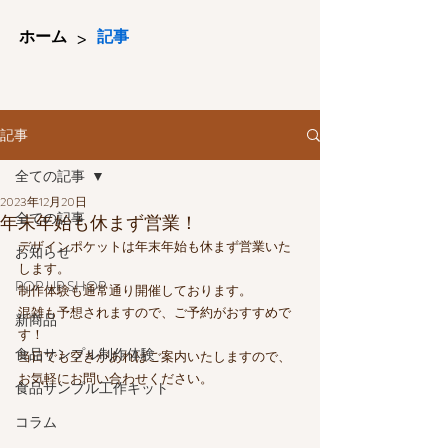
>
ホーム
記事
記事
全ての記事
2023年12月20日
全ての記事
年末年始も休まず営業！
デザインポケットは年末年始も休まず営業いた
お知らせ
します。
POP UP SHOP
制作体験も通常通り開催しております。
混雑も予想されますので、ご予約がおすすめで
新商品
す！
食品サンプル制作体験
当日でも空きがあればご案内いたしますので、
お気軽にお問い合わせください。
食品サンプル工作キット
コラム