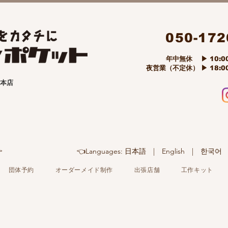
050-172
​ 年中無休 ▶ 10:00
夜営業（不定休） ▶ 18:00
本店

👈Languages: 日本語 | English | 
団体予約
オーダーメイド制作
出張店舗
工作キット