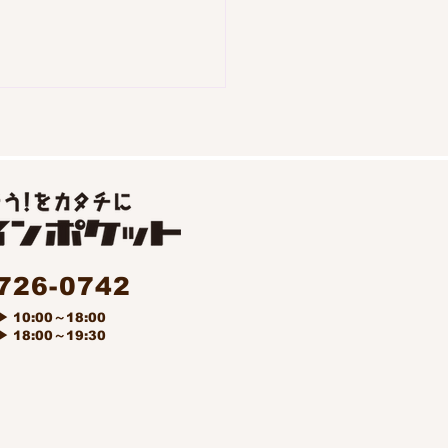
726-0742
情報】「Japan Shopping
w」にデザインポケットが
0:00～18:00
されました！
18:00～19:30