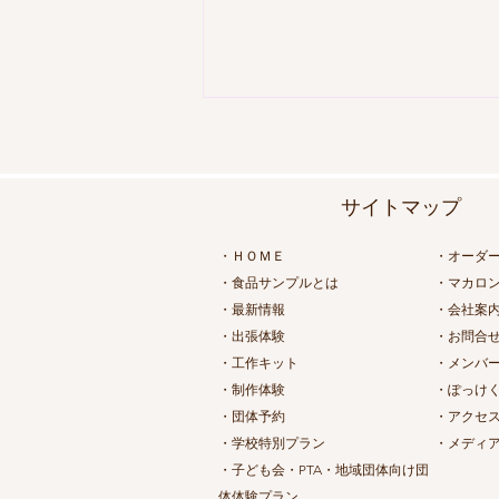
​サイトマップ
・ＨＯＭＥ​
・オーダ
・食品サンプルとは
・マカロ
・最新情報
・会社案
【枚方T-SITE】期間限定！食
・出張体験
・お問合
品サンプルPOP UP SHOP ＆
・工作キット
・メンバ
大人気ワークショップ開催の
・制作体験
・ぽっけ
お知らせ♪
​・団体予約
​・アクセ
​・学校特別プラン
・メディ
・子ども会・PTA・地域団体向け団
体体験プラン