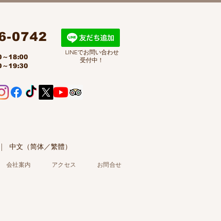
6-0742
LINEでお問い合わせ
～18:00
受付中！
～19:30
한국어 | 中文（简体／繁體）
会社案内
アクセス
お問合せ