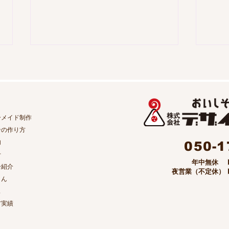
ーメイド制作
ンの作り方
内
050-1
【メディア掲載】「GOOD
【掲載
せ
LUCK TRIP」にてデザインポ
No
​ 年中無休 ▶ 1
ー紹介
ケットが監修・紹介されまし
紹介
夜営業（不定休） ▶ 
くん
た！
ス
ア実績