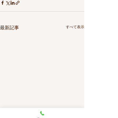
最新記事
すべて表示