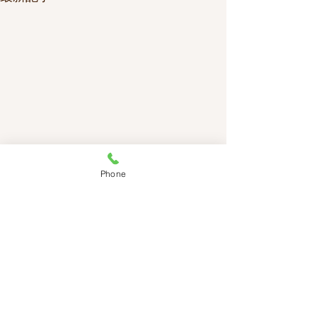
Phone
​サイトマップ
・ＨＯＭＥ​
・オーダーメイド制作