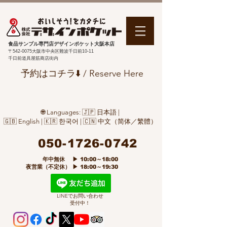
食品サンプル専門店デザインポケット大阪本店
〒542-0075
大阪市中央区難波千日前10-11
千日前道具屋筋商店街内
予約はコチラ⬇️ / Reserve Here
🌐 Languages: 🇯🇵 日本語 |
🇬🇧 English | 🇰🇷 한국어 | 🇨🇳 中文（简体／繁體）
050-1726-0742
​ 年中無休 ▶ 10:00～18:00
夜営業（不定休） ▶ 18:00～19:30
LINEでお問い合わせ
受付中！