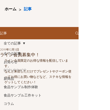
>
ホーム
記事
記事
全ての記事
2019年12月5日
全ての記事
ライン会員募集中！
ライン会員限定のお得な情報を配信していま
お知らせ
す。
POP UP SHOP
なんと来店しただけでプレゼントやクーポン使
ってお得にお買い物などなど、ステキな情報を
新商品
ゲットしてください！
食品サンプル制作体験
食品サンプル工作キット
コラム