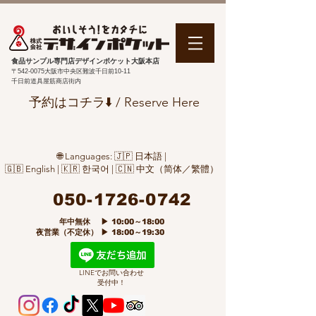
食品サンプル専門店デザインポケット大阪本店
〒542-0075
大阪市中央区難波千日前10-11
千日前道具屋筋商店街内
予約はコチラ⬇️ / Reserve Here
🌐 Languages: 🇯🇵 日本語 |
🇬🇧 English | 🇰🇷 한국어 | 🇨🇳 中文（简体／繁體）
050-1726-0742
​ 年中無休 ▶ 10:00～18:00
夜営業（不定休） ▶ 18:00～19:30
LINEでお問い合わせ
受付中！