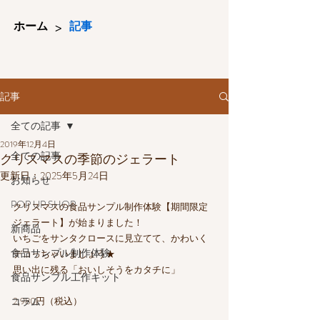
>
ホーム
記事
記事
全ての記事
2019年12月4日
全ての記事
クリスマスの季節のジェラート
更新日：
2025年5月24日
お知らせ
POP UP SHOP
クリスマスの食品サンプル制作体験【期間限定
ジェラート】が始まりました！
新商品
いちごをサンタクロースに見立てて、かわいく
食品サンプル制作体験
デコっちゃいましょう★
思い出に残る「おいしそうをカタチに」
食品サンプル工作キット
コラム
2,980円（税込）