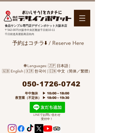
食品サンプル専門店デザインポケット大阪本店
〒542-0075
大阪市中央区難波千日前10-11
千日前道具屋筋商店街内
予約はコチラ⬇️ / Reserve Here
🌐 Languages: 🇯🇵 日本語 |
🇬🇧 English | 🇰🇷 한국어 | 🇨🇳 中文（简体／繁體）
050-1726-0742
​ 年中無休 ▶ 10:00～18:00
夜営業（不定休） ▶ 18:00～19:30
LINEでお問い合わせ
受付中！